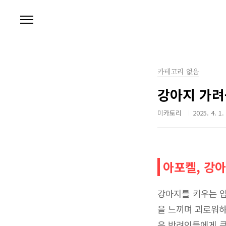
본문 바로가기
카테고리 없음
강아지 가려
미카토리
2025. 4. 1.
아포켈, 강
강아지를 키우는 입
을 느끼며 괴로워하
은 반려인들에게 큰