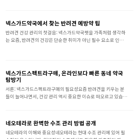
개선하는 데 효과적이라고 알려져 있습니다. 투엑스비듀얼의 주
필요성이 있습니다. 이런 항상성을 유지하는 것이 중요하기 때문
요 성분은 신진대사를 촉진시키고 에너지를 증가시키는 특성을
에, 콜대원이 얼마나 효과적..
지니고 있어, 지속적인 체중 관리를 원하는 이들에게 특히 유용합
넥스가드약국에서 찾는 반려견 예방약 팁
니다.특히 눈여겨봐야 할 점은 투엑스비듀얼의 효과가 단순한 체
반려견 건강 관리의 첫걸음: 넥스가드약국펫을 가족처럼 생각하
중 감소에 그치지 않고, 전반적인 건강을 개선하는 데 도움을 준
는 요즘, 반려견의 건강은 단순한 취미가 아닌 필수 요소로 인식
다는 것입니다. 이 제품은 식이요법과 운동과 함께 사용했을 때
되고 있습니다. 특히 일상적인 건강 관리에서 예방약의 중요성은
효과가 더욱 극대화된다고 평가되고 있습니다. 꾸준히 사용하면
나날이 커져가고 있습니다. 여러분이 반려견을 생각하며 느낄 수
체중 감소뿐 아니라, 체형 개선과 함께 활력이 넘치는 몸을 가질
있는 걱정 중 하나는 바로 '어떤 예방약을 선택할까?'라는 질문입
수 있습니다.또한, 투엑스비듀얼은 ..
니다. 그렇다면 넥스가드약국에서 제공하는 예방약에 대해 알아
넥스가드스펙트라구매, 온라인보다 빠른 동네 약국
보는 것이 어떨까요? 넥스가즈약국은 반려견의 건강을 위해 다양
탐방기
한 예방약과 관련 정보를 제공하는 곳으로, 신뢰할 수 있는 추천
서론: 넥스가드스펙트라구매의 필요성요즘 반려견을 키우는 분
제품들이 많습니다.반려견이 겪을 수 있는 질병에는 외부 기생충,
들이 늘어나면서, 건강 관리 역시 중요한 이슈로 떠오르고 있습니
내부 기생충, 심지어는 각종 전염병이 포함됩니다. 이러한 위험
다. 특히, 반려견의 외부 기생충인 벼룩과 진드기를 예방하기 위
요소들로부터 사랑하는 반려견을 보호하기 위해 예방약은 필수
해 필요한 넥스가드스펙트라구매는 많은 반려동물 주인들의 필
입니다. 넥스가드약국에서는 이러한..
수적인 과제가 되었죠. 온라인으로 구매하는 것도 좋지만, 때로는
네오테라로 완벽한 수조 관리 방법 공개
동네 약국에서 직접 구매하는 것이 더 빠르고 안전할 수 있다는 사
네오테라의 이해와 중요성네오테라는 현대 수조 관리에 있어 필
실, 알고 계셨나요?직접 약국에 가는 과정은 단순히 물건을 사는