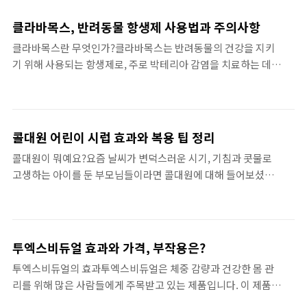
를 나열하는 것이 아니라, 소비자가 느끼는 가치와 직접 연결되어
으로 돌아갈 수 있습니다. 이러한 ..
있어야 합니다. 많은 사람들이 가격을 확인하며 고민하는 모습은
클라바목스, 반려동물 항생제 사용법과 주의사항
그만큼 똑똑한 소비를 지향하고 있다는 방증입니다.투엑스비듀
클라바목스란 무엇인가?클라바목스는 반려동물의 건강을 지키
얼가격은 다양한 패키지와 구성을 통해 소비자에게 맞춤형 혜택
기 위해 사용되는 항생제로, 주로 박테리아 감염을 치료하는 데
을 제공합니다. 그러므로 사람들이 이 제품을 선택할 때는 단순히
효과적입니다. 이 약물은 고양이와 개에게서 주로 사용되며, 다양
가격만이 아니라, 제공되는 혜택이나 효과를 고려해야 합니다. 각
한 감염증상 완화에 큰 도움이 됩니다. 클라바목스는 특히 세균성
각의 소비자는 저마다의 필요가 있기 때문에, 자신에게 가장 적합
호흡기 감염이나 소화기 감염 치료에 많이 처방됩니다. 다른 항생
한 조합을 찾아야 한다는 점이 중..
제와 달리 클라바목스는 두 가지 주성분을 포함하고 있어, 단순히
콜대원 어린이 시럽 효과와 복용 팁 정리
감염을 막는 것뿐만 아니라, 다양한 세균에도 효과적으로 대응할
콜대원이 뭐예요?요즘 날씨가 변덕스러운 시기, 기침과 콧물로
수 있습니다.이 약물이 효과를 나타내는 이유는 클라바목스가 두
고생하는 아이를 둔 부모님들이라면 콜대원에 대해 들어보셨을
가지 성분, 아목시실린과 클라블란산으로 구성되어 있기 때문입
것입니다. 콜대원은 특히 어린이들을 위한 감기약으로, 다양한 증
니다. 아목시실린은 세균의 세포벽 합성을 저해하여 세균을 죽이
상을 완화하는 효과가 있습니다. 부모님들은 아이들이 아플 때마
고, 클라블란산은 아목시실린을 분해하는 효소를 억제하여 그 효
다 약을 주는 것에 대해 항상 고민을 하게 되는데, 콜대원은 상대
과를 극대화합니다. 따라서 클라바목..
적으로 안전하고 효과적인 선택이 될 수 있죠.콜대원은 종합감기
투엑스비듀얼 효과와 가격, 부작용은?
약으로, 기침 가래, 콧물 등 다양한 증상을 동시에 다루는 데 유용
투엑스비듀얼의 효과투엑스비듀얼은 체중 감량과 건강한 몸 관
합니다. 특히 어린 아이들은 다양한 증상을 함께 겪는 경우가 많
리를 위해 많은 사람들에게 주목받고 있는 제품입니다. 이 제품은
은데, 이럴 때 콜대원의 효과는 더욱 뛰어나죠. 아이에게 복용시
체내 지방을 줄이는 데 도움을 주며, 특히 복부 비만을 예방하고
킬 때에는 항상 용량과 약물 형태에 따른 차이를 꼭 확인해야 할