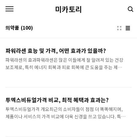
본문 바로가기
미카토리
의약품
(100)
파워라센 효능 및 가격, 어떤 효과가 있을까?
파워라센의 효과파워라센은 많은 이들에게 잘 알려져 있는 건강
보조제로, 특히 에너지 회복과 피로 회복에 큰 도움을 주는 제품
으로 인식되고 있습니다. 광동제약에서 출시한 이 제품은 인태반
을 활용하여 만들어진 고급 영양 보조제로, 많은 소비자들로부터
긍정적인 반응을 얻고 있습니다. 파워라센의 핵심적인 효능 중 하
나는 신체의 면역력을 향상시키고 에너지를 증대시켜 일상 생활
투엑스비듀얼가격 비교, 최적 혜택과 효과는?
의 활력을 불어넣어 준다는 점입니다. 광동 파워라센은 특히 피로
투엑스비듀얼가격 개요최근의 소비자들이 점점 더 똑똑해지며,
를 느끼는 현대인들에게 필요한 에너지를 공급하는 데 유용하며,
제품이나 서비스의 가격 비교에 더욱 신경을 쓰고 있습니다. 특히
이는 주로 인태반에서 추출한 다양한 영양 성분 덕분입니다. 피로
투엑스비듀얼가격은 많은 소비자들에게 최적의 혜택을 보여주는
감과 스트레스가 쌓인 상태에서는 더욱 기력이 떨어지기 마련인
주요 요소로 떠오르고 있죠. 이 가격 비교는 단순히 몇 개의 숫자
데, 이럴 때 파워라센을 섭취하면 단기간에 훨씬 더 나은 컨디션